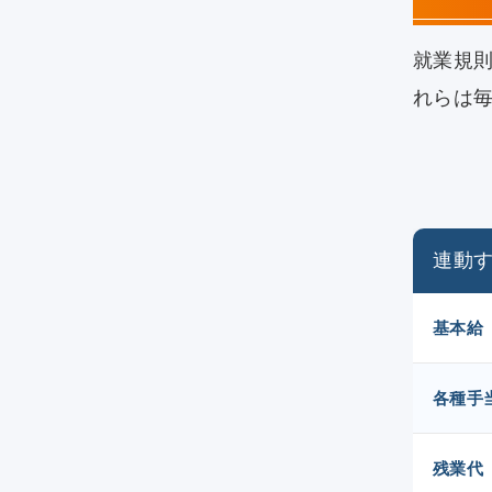
就業規
れらは
連動
基本給
各種手
残業代