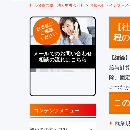
社会保険労務士法人中央会計社
>
お知らせ・インフォメ
お気軽に
【
ご相談
ください
程
メールでのお問い合わせ
【結論
相談の流れはこちら
給与計
除、固
につな
こ
コンテンツメニュー
就業
初めての方へ
(12)