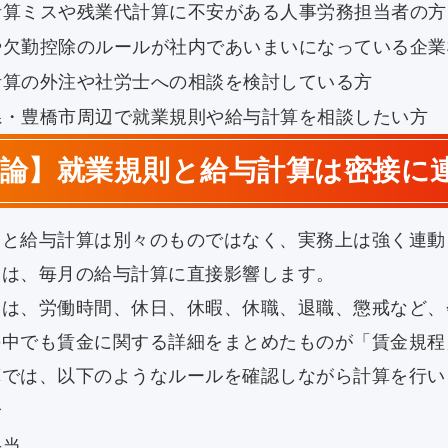
計算ミスや残業代計算に不安がある人事労務担当者の方
や欠勤控除のルールが社内であいまいになっている企業
計算の外注や社労士への相談を検討している方
県・豊橋市周辺で就業規則や給与計算を相談したい方
結論】就業規則と給与計算は密接に
則と給与計算は別々のものではなく、実務上は強く連動
容は、毎月の給与計算に直接影響します。
則は、労働時間、休日、休暇、休職、退職、懲戒など、
の中でも賃金に関する詳細をまとめたものが「賃金規程
算では、以下のようなルールを確認しながら計算を行い
給
手当