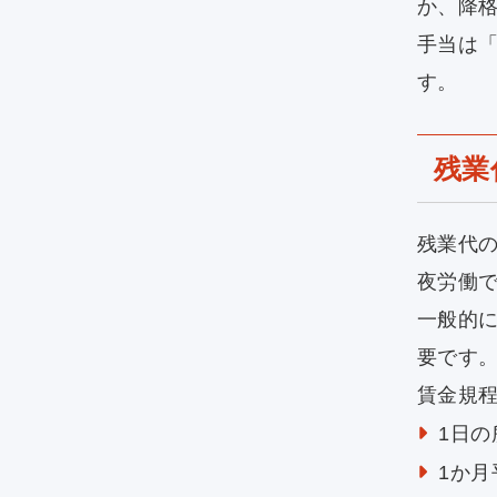
か、降
手当は
す。
残業
残業代
夜労働
一般的に
要です。
賃金規
1日の
1か