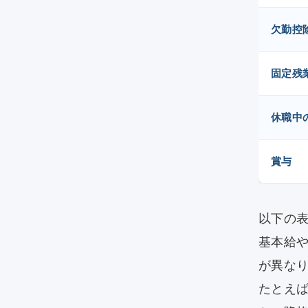
欠勤控
固定残
休職中
賞与
以下の
基本給
が異な
たとえ