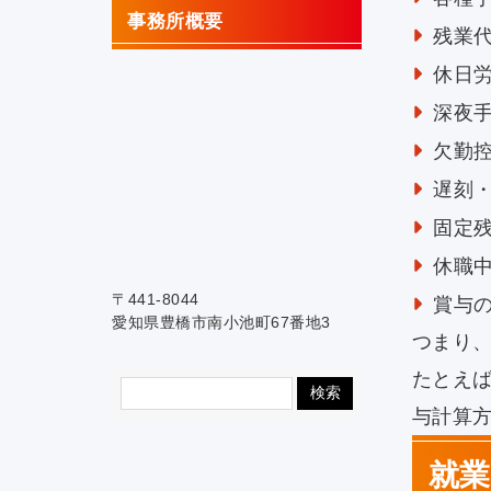
事務所概要
残業
休日
深夜
欠勤
遅刻
固定
休職
〒441-8044
賞与
愛知県豊橋市南小池町67番地3
つまり
たとえ
与計算
就