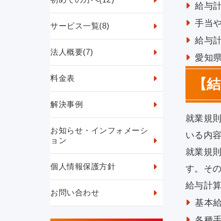
給与
手当
サービス一覧
(8)
給与
法人概要
(7)
愛知
料金表
【
解決事例
就業規
お知らせ・インフォメーシ
いる内
ョン
就業規
個人情報保護方針
す。そ
給与計
お問い合わせ
基本
各種