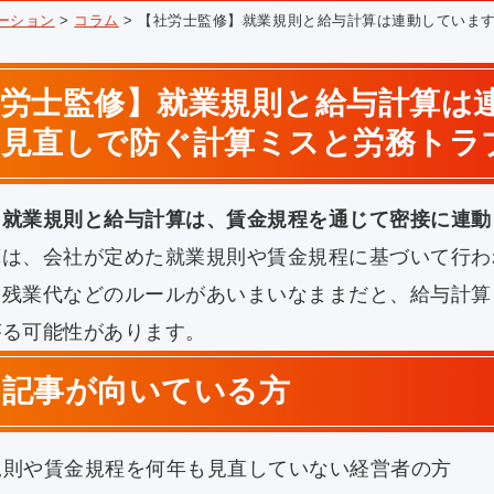
ーション
>
コラム
>
【社労士監修】就業規則と給与計算は連動していま
社労士監修】就業規則と給与計算は
の見直しで防ぐ計算ミスと労務トラ
】就業規則と給与計算は、賃金規程を通じて密接に連動
算は、会社が定めた就業規則や賃金規程に基づいて行わ
定残業代などのルールがあいまいなままだと、給与計算
がる可能性があります。
の記事が向いている方
規則や賃金規程を何年も見直していない経営者の方