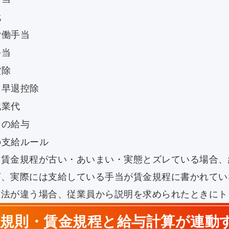
代
労働手当
手当
控除
・早退控除
残業代
中の給与
の支給ルール
、賃金規程が古い・あいまい・実態とズレている場合、
ば、実際には支給している手当が賃金規程に書かれてい
方法が違う場合、従業員から説明を求められたときにト
業規則・賃金規程と給与計算が連動