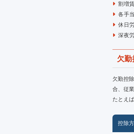
割増
各手
休日
深夜
欠勤
欠勤控
合、従
たとえ
控除