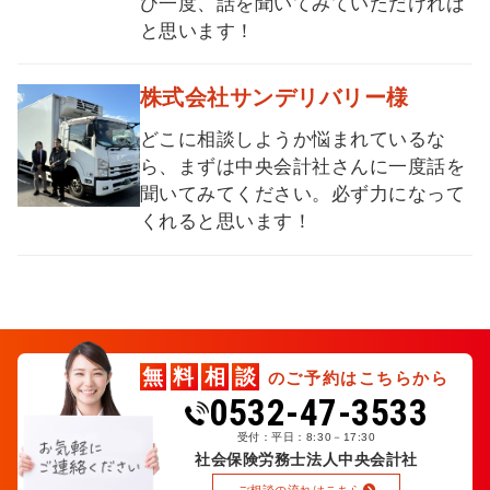
ひ一度、話を聞いてみていただければ
と思います！
株式会社サンデリバリー様
どこに相談しようか悩まれているな
ら、まずは中央会計社さんに一度話を
聞いてみてください。必ず力になって
くれると思います！
無
料
相
談
のご予約はこちらから
0532-47-3533
受付：平日：8:30－17:30
社会保険労務士法人中央会計社
ご相談の流れはこちら