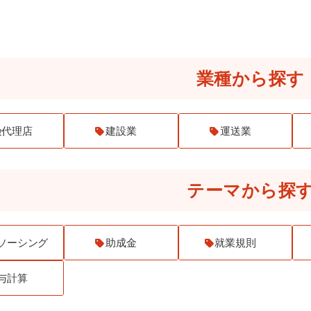
解決事例検索
業種から探す
険代理店
建設業
運送業
テーマから探
ソーシング
助成金
就業規則
与計算