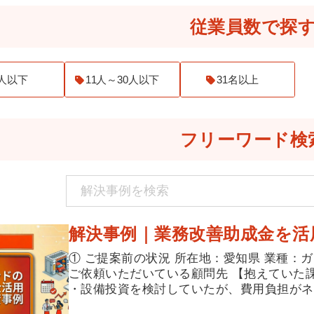
従業員数で探
0人以下
11人～30人以下
31名以上
フリーワード検
解決事例｜業務改善助成金を活
① ご提案前の状況 所在地：愛知県 業種：
ご依頼いただいている顧問先 【抱えていた
・設備投資を検討していたが、費用負担がネッ