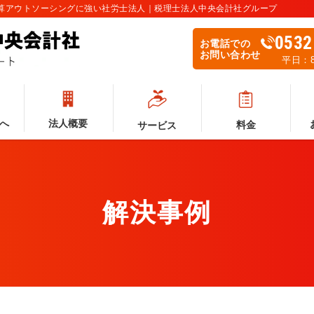
計算アウトソーシングに強い社労士法人｜税理士法人中央会計社グループ
0532
お電話での
お問い合わせ
平日：8:
へ
法人概要
料金
サービス
解決事例