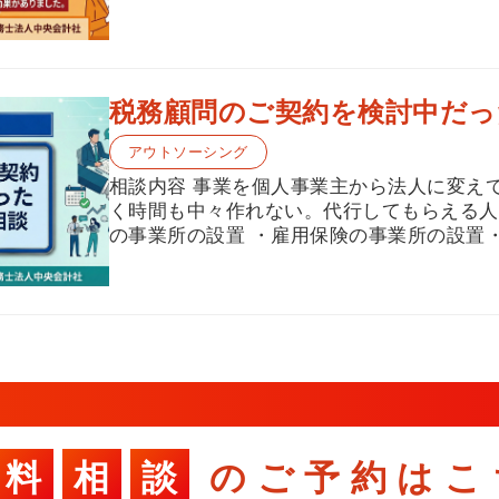
税務顧問のご契約を検討中だっ
アウトソーシング
相談内容 事業を個人事業主から法人に変え
く時間も中々作れない。代行してもらえる人
の事業所の設置 ・雇用保険の事業所の設置・加
料
相
談
のご予約はこ