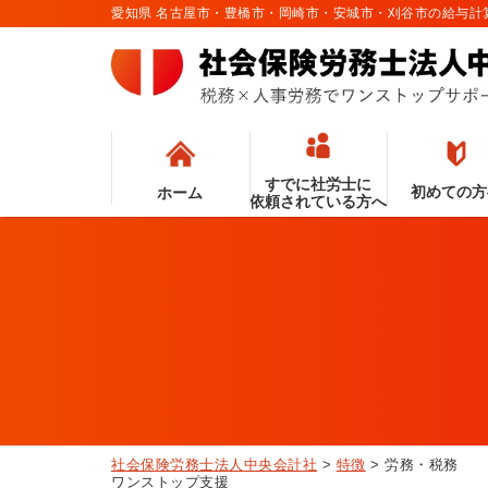
愛知県 名古屋市・豊橋市・岡崎市・安城市・刈谷市の給与
すでに社労士に
初めての方
ホーム
依頼されている方へ
社会保険労務士法人中央会計社
>
特徴
>
労務・税務
ワンストップ支援