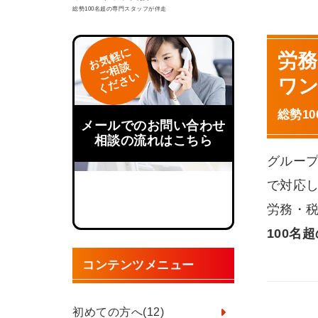
総勢100名超の専門スタッフが伴走
お気軽に
労務
ご相談
ください
ワ
総勢1
メールでのお問い合わせ
相談の流れはこちら
グルー
で対応
労務・
100名
コンテンツメニュー
初めての方へ
(12)