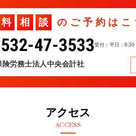
料
相
談
のご予約はこ
0532-47-3533
受付：平日：8:30－
保険労務士法人中央会計社
アクセス
ACCESS