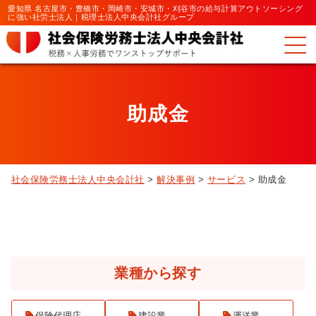
愛知県 名古屋市・豊橋市・岡崎市・安城市・刈谷市の給与計算アウトソーシング
に強い社労士法人｜税理士法人中央会計社グループ
助成金
社会保険労務士法人中央会計社
>
解決事例
>
サービス
>
助成金
解決事例検索
業種から探す
保険代理店
建設業
運送業