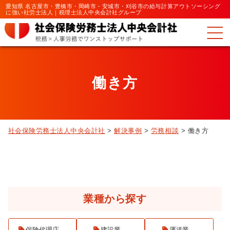
愛知県 名古屋市・豊橋市・岡崎市・安城市・刈谷市の給与計算アウトソーシング
に強い社労士法人｜税理士法人中央会計社グループ
働き方
社会保険労務士法人中央会計社
>
解決事例
>
労務相談
>
働き方
解決事例検索
業種から探す
保険代理店
建設業
運送業